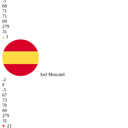
-5
68
71
71
69
279
31
3
Joel Moscatel
-2
F
-5
67
73
70
69
279
31
-21