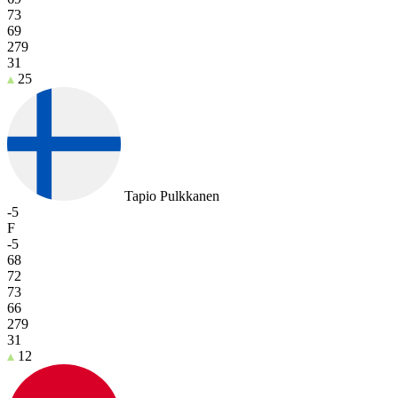
73
69
279
31
25
Tapio Pulkkanen
-5
F
-5
68
72
73
66
279
31
12