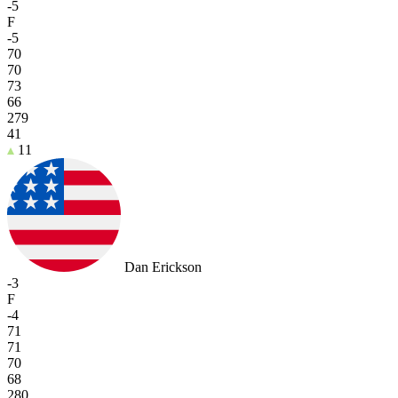
-5
F
-5
70
70
73
66
279
41
11
Dan Erickson
-3
F
-4
71
71
70
68
280