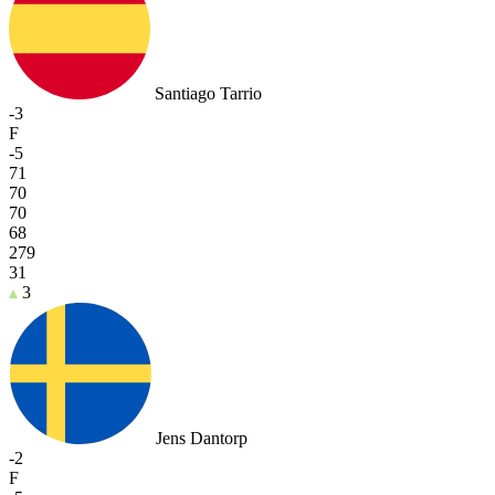
Santiago Tarrio
-3
F
-5
71
70
70
68
279
31
3
Jens Dantorp
-2
F