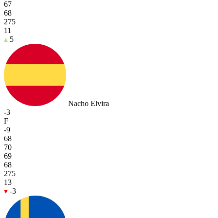
67
68
275
11
5
Nacho Elvira
-3
F
-9
68
70
69
68
275
13
-3