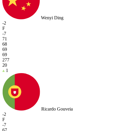
Wenyi Ding
-2
F
-7
71
68
69
69
277
20
1
Ricardo Gouveia
-2
F
-7
67