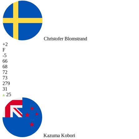
Christofer Blomstrand
+2
F
-5
66
68
72
73
279
31
25
Kazuma Kobori